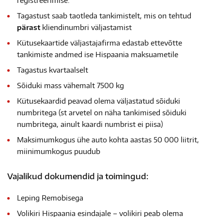
registreerimise.
Tagastust saab taotleda tankimistelt, mis on tehtud
pärast
kliendinumbri väljastamist
Kütusekaartide väljastajafirma edastab ettevõtte
tankimiste andmed ise Hispaania maksuametile
Tagastus kvartaalselt
Sõiduki mass vähemalt 7500 kg
Kütusekaardid peavad olema väljastatud sõiduki
numbritega (st arvetel on näha tankimised sõiduki
numbritega, ainult kaardi numbrist ei piisa)
Maksimumkogus ühe auto kohta aastas 50 000 liitrit,
miinimumkogus puudub
Vajalikud dokumendid ja toimingud:
Leping Remobisega
Volikiri Hispaania esindajale – volikiri peab olema