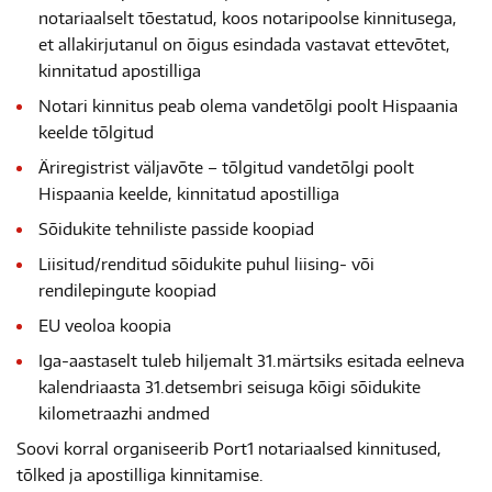
notariaalselt tõestatud, koos notaripoolse kinnitusega,
et allakirjutanul on õigus esindada vastavat ettevõtet,
kinnitatud apostilliga
Notari kinnitus peab olema vandetõlgi poolt Hispaania
keelde tõlgitud
Äriregistrist väljavõte – tõlgitud vandetõlgi poolt
Hispaania keelde, kinnitatud apostilliga
Sõidukite tehniliste passide koopiad
Liisitud/renditud sõidukite puhul liising- või
rendilepingute koopiad
EU veoloa koopia
Iga-aastaselt tuleb hiljemalt 31.märtsiks esitada eelneva
kalendriaasta 31.detsembri seisuga kõigi sõidukite
kilometraazhi andmed
Soovi korral organiseerib Port1 notariaalsed kinnitused,
tõlked ja apostilliga kinnitamise.