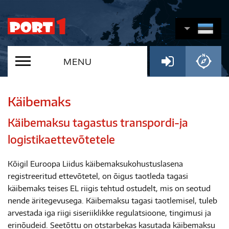
MENU
Käibemaks
Käibemaksu tagastus transpordi-ja
logistikaettevõtetele
Kõigil Euroopa Liidus käibemaksukohustuslasena
registreeritud ettevõtetel, on õigus taotleda tagasi
käibemaks teises EL riigis tehtud ostudelt, mis on seotud
nende äritegevusega. Käibemaksu tagasi taotlemisel, tuleb
arvestada iga riigi siseriiklikke regulatsioone, tingimusi ja
erinõudeid. Seetõttu on otstarbekas kasutada käibemaksu