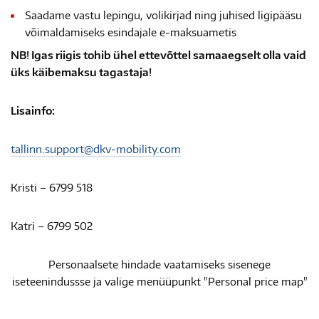
Saadame vastu lepingu, volikirjad ning juhised ligipääsu
võimaldamiseks esindajale e-maksuametis
NB! Igas riigis tohib ühel ettevõttel samaaegselt olla vaid
üks käibemaksu tagastaja!
Lisainfo:
tallinn.support@dkv-mobility.com
Kristi – 6799 518
Katri – 6799 502
Personaalsete hindade vaatamiseks sisenege
iseteenindussse ja valige menüüpunkt "Personal price map"