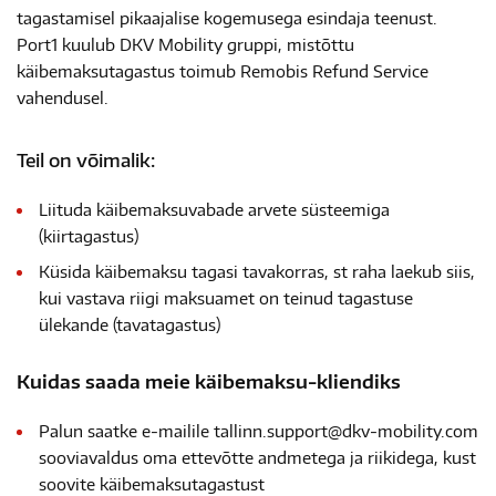
tagastamisel pikaajalise kogemusega esindaja teenust.
Port1 kuulub DKV Mobility gruppi, mistõttu
käibemaksutagastus toimub Remobis Refund Service
vahendusel.
Teil on võimalik:
Liituda käibemaksuvabade arvete süsteemiga
(kiirtagastus)
Küsida käibemaksu tagasi tavakorras, st raha laekub siis,
kui vastava riigi maksuamet on teinud tagastuse
ülekande (tavatagastus)
Kuidas saada meie käibemaksu-kliendiks
Palun saatke e-mailile tallinn.support@dkv-mobility.com
sooviavaldus oma ettevõtte andmetega ja riikidega, kust
soovite käibemaksutagastust