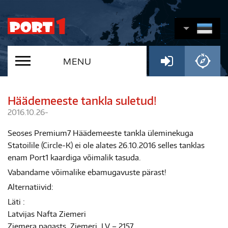
MENU
Häädemeeste tankla suletud!
2016.10.26-
Seoses Premium7 Häädemeeste tankla üleminekuga
Statoilile (Circle-K) ei ole alates 26.10.2016 selles tanklas
enam Port1 kaardiga võimalik tasuda.
Vabandame võimalike ebamugavuste pärast!
Alternatiivid:
Läti :
Latvijas Nafta Ziemeri
Ziemera pagasts, Ziemeri, LV – 2157